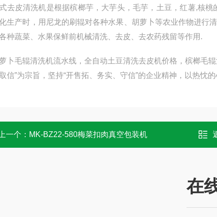
式去皮清洗机是根据槟榔芋，大芋头，毛芋，土豆，红薯,核桃
化生产时，用尼龙的刷辊对各种水果、胡萝卜等农业作物进行
各种蔬菜、水果保鲜前机械清洗、去皮、去农药残留等作用.
萝卜毛辊清洗机流水线，全自动土豆清洗去皮机价格，槟榔毛辊
取信”为宗旨，坚持“开售拓、务实、守信”的企业精神，以热忱
上一个：
MK-BZ22-580梅菜扣肉真空包装机
在