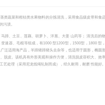
根茎类蔬菜和柑桔类水果物料的分拣清洗，采用食品级皮带和食
的污渍。
马蹄、土豆、莲藕、胡萝卜、洋葱、大姜 山药等； 清洗后的
、毛棍等组成，有1000 型1200型，1500型，1800 型
,广泛适用海产品，羊蹄猪蹄猪头去杂等，也适用于圆形，椭圆
洗、脱皮。该机具有外形美观和操作方便，清洗脱皮容积大、效
工艺处理（采用尼龙线绳轧制而成），经久耐用，耐磨 性能好