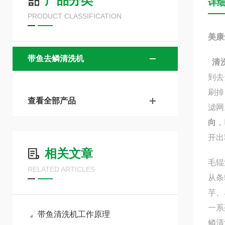
产品分类
详
PRODUCT CLASSIFICATION
美康
带鱼去鳞清洗机
清
到去
刷掉
查看全部产品
滤网
向
，
开出
相关文章
毛辊
RELATED ARTICLES
从条
芋、
一系
带鱼清洗机工作原理
鳞清