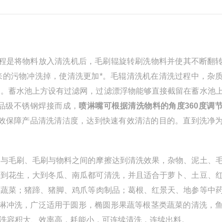
程是将物料放入清洗机后，毛刷辊旋转刷洗物料并使其不断翻
来的污物冲洗掉，使清洗更加*。毛辊清洗机在清洗过程中，杂
用。蓄水池上方设有过滤网，过滤漂浮物能够直接截留在蓄水池
品级不锈钢焊接而成，
喷淋嘴
可根据清洗物料的角度
360度调
有效保障产品清洗清洁度，达到快速有效清洁的目的。直到洗净
刷与毛刷、毛刷与物料之间的摩擦达到清洗效果，杂物、泥土、
小到花生，大到冬瓜、南瓜都可清洗，并且适合于萝卜、土豆、
类蔬菜；猪蹄、猪脚、鸡爪等肉制品；葛根、红景天、地参等中
喷淋冲洗，广泛适用于圆形，椭圆形果蔬等根茎类蔬菜的清洗，
洗容积大、效率高，耗能小，可连续清洗，连续出料。