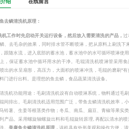
细介绍
在线留言
鱼去鳞清洗机原理
：
洗机工作
时先启动开关运行设备，然后放入需要清洗的产品，
过
鳞、去毛杂的效果，同时排水管不断喷淋，把从原料上刷洗下
，跟随水流，进入底部的蓄水池，蓄水池中的水可循环喷淋使
上，保证蓄水池中循环用水的干净。毛辊清洗机喷淋管采用食
喷出的水呈扇形，高压力，大面积的喷淋冲洗，毛辊的磨刷*
料门进行出料。是理想的鱼去鳞，食品蔬菜清洗设备。
清洗机功能用途：毛刷清洗机设有自动喷淋系统，物料通过毛
辊间排出。毛刷清洗机适用范围广泛，带鱼去鳞清洗机效率，
马铃薯、生姜等根茎类作物；冬瓜、南瓜、扁豆、青椒等果实
列产品。
采用螺旋轴螺旋出料和毛辊旋转原理, 再配以清水的
洗。
美康鱼去鳞清洗机原理
，
该机具有外形美观和操作方便，清