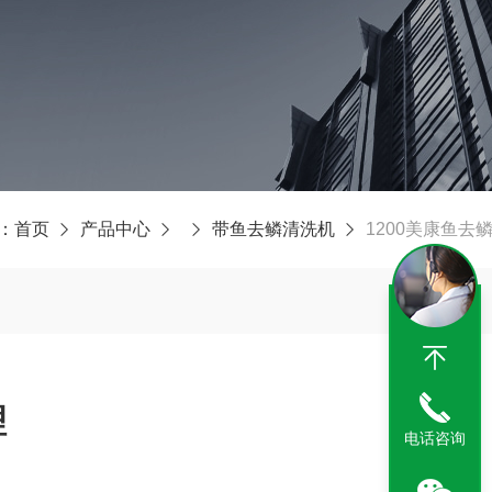
：
首页
产品中心
带鱼去鳞清洗机
1200美康鱼去
理
电话咨询