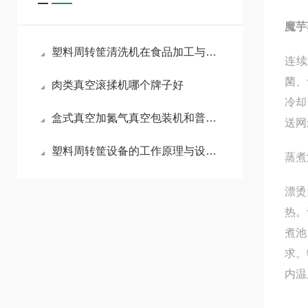
魔芋
塑料周转筐清洗机在食品加工与冷链物流中的卫生安全保障
连续
菌、
肉类真空滚揉机哪个牌子好
冷却
盒式真空加氮气真空包装机和普通包装机的的差异
送网
塑料周转筐设备的工作原理与设计要点
蒸煮
漂烫
热。
煮池
求。
内温