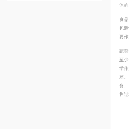
体的
食品
包装
要作
蔬菜
至少
学作
差。
食、
售过