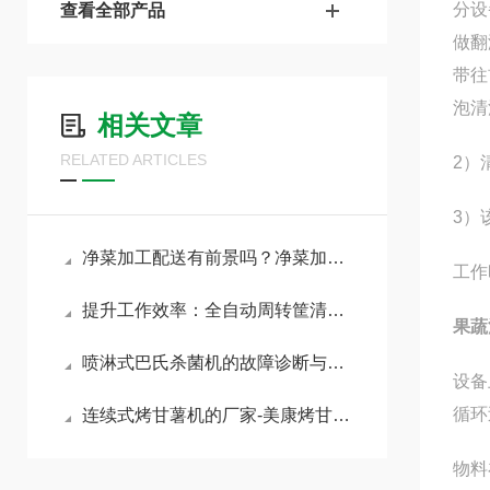
分设
查看全部产品
做翻
带往
泡清
相关文章
RELATED ARTICLES
2）
3）
净菜加工配送有前景吗？净菜加工是怎样的生产流程？
工作
提升工作效率：全自动周转筐清洗机的优势分析
果蔬
喷淋式巴氏杀菌机的故障诊断与维护策略
设备
循环
连续式烤甘薯机的厂家-美康烤甘薯流水线设备厂家
物料