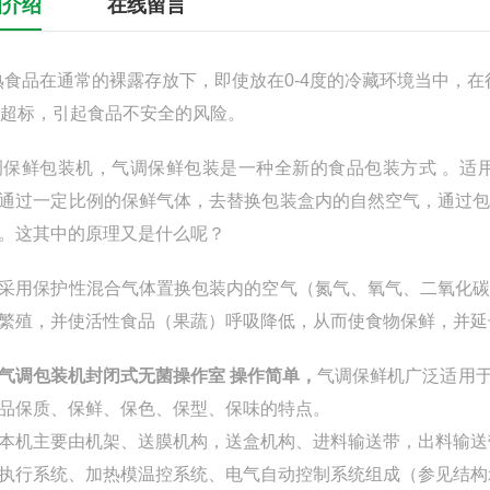
细介绍
在线留言
熟食品在通常的裸露存放下，即使放在0-4度的冷藏环境当中，
盐超标，引起食品不安全的风险。
保鲜包装机，气调保鲜包装是一种全新的食品包装方式 。适
通过一定比例的保鲜气体，去替换包装盒内的自然空气，通过
。这其中的原理又是什么呢？
采用保护性混合气体置换包装内的空气（氮气、氧气、二氧化
繁殖，并使活性食品（果蔬）呼吸降低，从而使食物保鲜，并延
气调包装机封闭式无菌操作室 操作简单
，
气调保鲜机广泛适用
品保质、保鲜、保色、保型、保味的特点。
主要由机架、送膜机构，送盒机构、进料输送带，出料输送带
执行系统、加热模温控系统、电气自动控制系统组成（参见结构