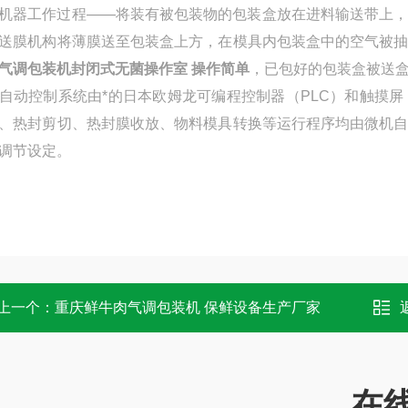
工作过程——将装有被包装物的包装盒放在进料输送带上，
送膜机构将薄膜送至包装盒上方，在模具内包装盒中的空气被
气调包装机封闭式无菌操作室 操作简单
，
已包好的包装盒被送
自动控制系统由*的日本欧姆龙可编程控制器（PLC）和触摸
、热封剪切、热封膜收放、物料模具转换等运行程序均由微机
调节设定。
上一个：
重庆鲜牛肉气调包装机 保鲜设备生产厂家
在