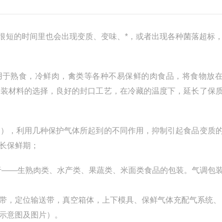
在很短的时间里也会出现变质、变味、*，或者出现各种菌落超标，
用于熟食，冷鲜肉，禽类等各种不易保鲜的肉食品，将食物放
包装材料的选择，良好的封口工艺，在冷藏的温度下，延长了保
碳），利用几种保护气体所起到的不同作用，抑制引起食品变质
长保鲜期；
于——生熟肉类、水产类、果蔬类、米面类食品的包装。气调包
，定位输送带，真空箱体，上下模具、保鲜气体充配气系统、
示意图及图片）。