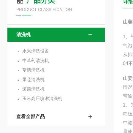
产品分类
详
PRODUCT CLASSIFICATION
山姜
清洗机
1、
气泡
水果清洗设备
从排
中草药清洗机
04
草药清洗机
山姜
果蔬清洗机
情况
滚筒清洗机
带输
玉米高压喷淋清洗机
1、
筛板
查看全部产品
中滤
量使