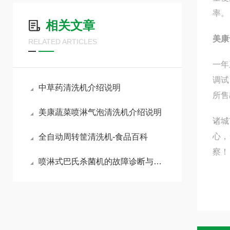
率。
相关文章
美康
RELATED ARTICLES
一年
调试
中草药清洗机介绍说明
所售
美康蔬菜喷淋气泡清洗机介绍说明
诸城
心，
全自动周转筐清洗机-食品百科
察！
喷淋式巴氏杀菌机的故障诊断与维护策略