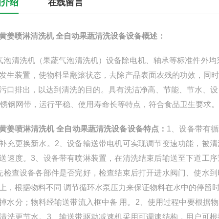
细介绍
在线留言
黄姜喷淋清洗机 全自动果蔬清洗设备
设备
概述：
气泡清洗机（果蔬气泡清洗机）设备除电机、轴承等标准件外均采
发生装置，使物料呈翻滚状态，去除产品表面农残的功效，同
污口排出，以达到清洗的目的。具有洗洁净高、节能、节水、设
不锈钢网带，运行平稳、使用寿命长等特点，符合食品卫生要求
黄姜喷淋清洗机 全自动果蔬清洗设备
设备
特点：
1、设备带有
补充更换新水。2、设备输送带电机可实现调节变速功能，被
送速度。3、设备带有喷淋装置，在清洗结束后输送至下道工
先检查设备各部件是否完好，检查结束后打开进水阀门、使水
上，根据物料不同 调节循环水泵压力来保证物料在水中的停留
掉水分；物料经输送带流入框中备 用。2、使用过程中要根据
清洗更节水。3、输送带驱动减速机采用可调速结构，用户可