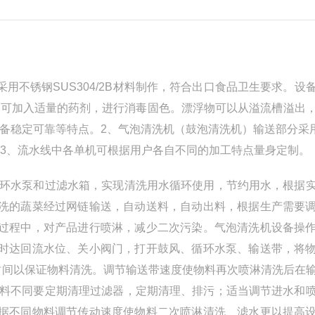
用不锈钢SUS304/2B材料制作，符合出口食品卫生要求。设
时可加入适量的药剂，进行消毒固色。漂浮物可以从溢流槽溢出
备稳定可靠等特点。2、气泡清洗机（鼓泡清洗机）输送部分采用
。3、流水线中各单机可根据用户各自不同的加工特点量身定制。
循环水泵和过滤水箱，实现清洗用水循环使用，节约用水，根据
清洗的蔬菜经过网链输送，自动送料，自动出料，根据生产需要
序过程中，对产品进行喷淋，减少二次污染。气泡清洗机设备操
到时达回流水位、关小阀门，打开鼓风、循环水泵、输送带，将
时间以保证物料清洗。调节输送带速度使物料再次喷淋清洗后在
物料不同要定期清理过滤器，定期清理、排污；适当调节进水和
根据不同物料调节传动速度使物料二次喷淋清洗、滤水更以提高