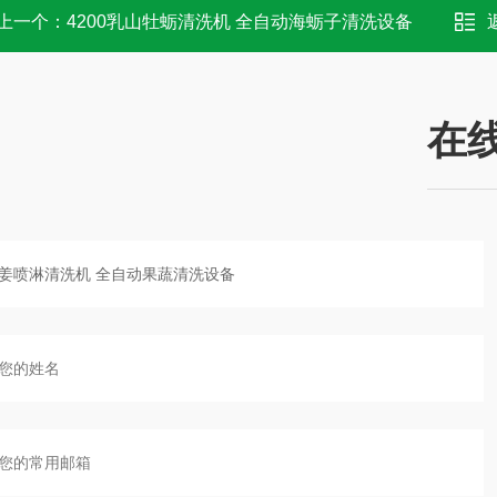
上一个：
4200乳山牡蛎清洗机 全自动海蛎子清洗设备
在