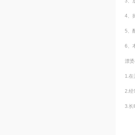
3、
4、
5、
6、
漂烫
1.
2.
经
3.
长