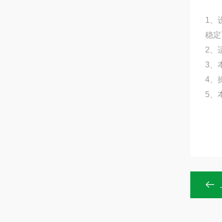
1、
稳定
2、
3、
4、
5、