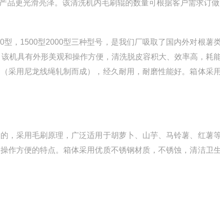
产品更光滑亮泽。该清洗机内毛刷辊的数量可根据客户需求订做
0型，1500型2000型三种型号，是我们厂吸取了国内外对根薯
。该机具有外形美观和操作方便，清洗脱皮容积大、效率高，耗
理（采用尼龙线绳轧制而成），经久耐用，耐磨性能好。箱体采
造的，采用毛刷原理，广泛适用于胡萝卜、山芋、马铃薯、红薯
和操作方便的特点。箱体采用优质不锈钢材质，不锈蚀，清洁卫
。