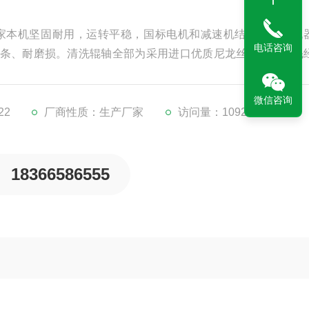
家本机坚固耐用，运转平稳，国标电机和减速机结合使用、机
电话咨询
条、耐磨损。清洗辊轴全部为采用进口优质尼龙丝制作，丝毛
滑亮泽。该清洗机内毛刷辊的数量可根据客户需求订做.材质为
微信咨询
22
厂商性质：生产厂家
访问量：1092
18366586555