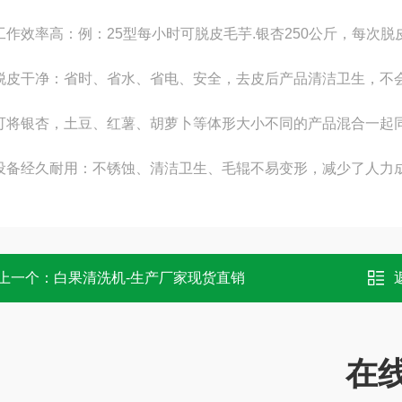
工作效率高：例：25型每小时可脱皮毛芋.
银杏
250公斤，每次脱
脱皮干净：省时、省水、省电、安全，去皮后产品清洁卫生，不
可将
银杏，
土豆、红薯、胡萝卜等体形大小不同的产品混合一起同
设备经久耐用：不锈蚀、清洁卫生、毛辊不易变形，减少了人力
上一个：
白果清洗机-生产厂家现货直销
在