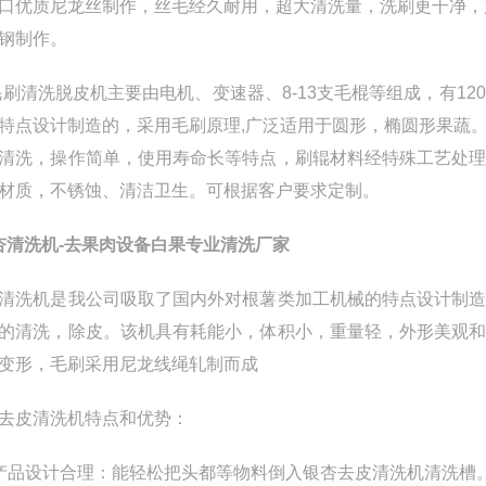
口优质尼龙丝制作，丝毛经久耐用，超大清洗量，洗刷更干净，
钢制作。
清洗脱皮机主要由电机、变速器、8-13支毛棍等组成，有120
特点设计制造的，采用毛刷原理,广泛适用于圆形，椭圆形果蔬
清洗，操作简单，使用寿命长等特点，刷辊材料经特殊工艺处
材质，不锈蚀、清洁卫生。可根据客户要求定制。
杏清洗机-去果肉设备白果专业清洗厂家
清洗机是我公司吸取了国内外对根薯类加工机械的特点设计制
的清洗，除皮。该机具有耗能小，体积小，重量轻，外形美观
变形，毛刷采用尼龙线绳轧制而成
去皮清洗机特点和优势：
产品设计合理：能轻松把头都等物料倒入
银杏
去皮清洗机清洗槽