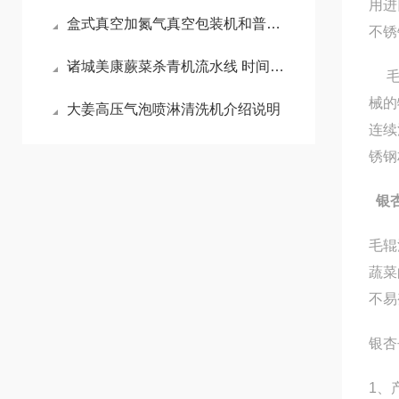
用进
盒式真空加氮气真空包装机和普通包装机的的差异
不锈
诸城美康蕨菜杀青机流水线 时间可控 温度均匀 漂烫效率高的蒸煮漂烫机
毛刷
械的
大姜高压气泡喷淋清洗机介绍说明
连续
锈钢
银
毛辊
蔬菜
不易
银杏
1、