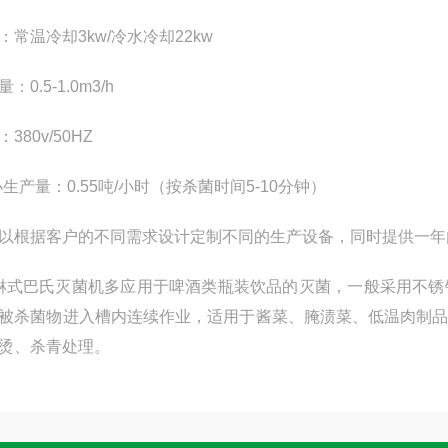
：常温冷却
3kw/
冷水冷却
22kw
量：
0.5-1.0m3/h
：
380v/50HZ
i小生产量：
0.55
吨
/
小时（按杀菌时间
5-10
分钟）
根据客户的不同需求设计定制不同的生产设备，同时提供一年
式巴氏灭菌机多应用于啤酒类瓶装饮品的灭菌，一般采用不锈
被杀菌物进入槽内连续作业，适用于酱菜、腌渍菜、低温肉制
烫、杀青处理。