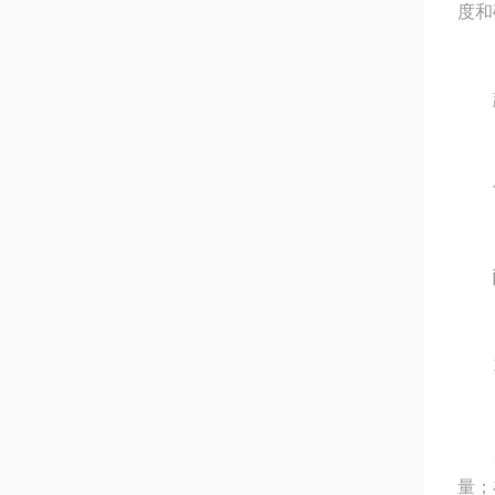
度和
蔬菜
气泡
1.
2.
量；