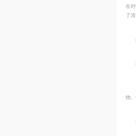
在对
了清
我公
1.
物。
2.