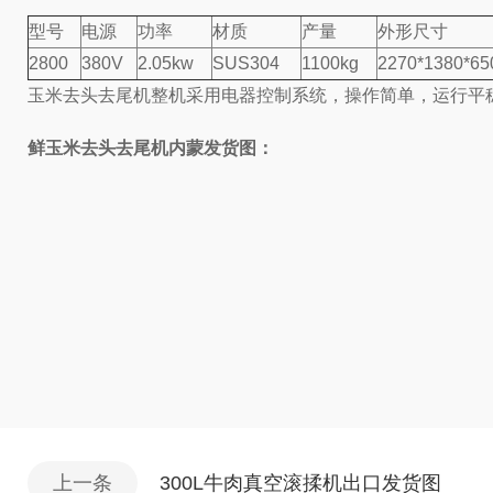
型号
电源
功率
材质
产量
外形尺寸
2800
380V
2.05kw
SUS304
1100kg
2270*1380*6
玉米去头去尾机整机采用电器控制系统，操作简单，运行平
鲜玉米去头去尾机内蒙发货图：
上一条
300L牛肉真空滚揉机出口发货图