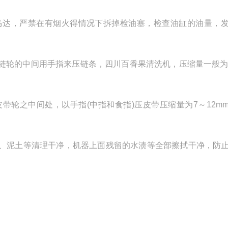
马达，严禁在有烟火得情况下拆掉检油塞，检查油缸的油量，
链轮的中间用手指来压链条，四川百香果清洗机，压缩量一般为
轮之中间处，以手指(中指和食指)压皮带压缩量为7～12m
、泥土等清理干净，机器上面残留的水渍等全部擦拭干净，防