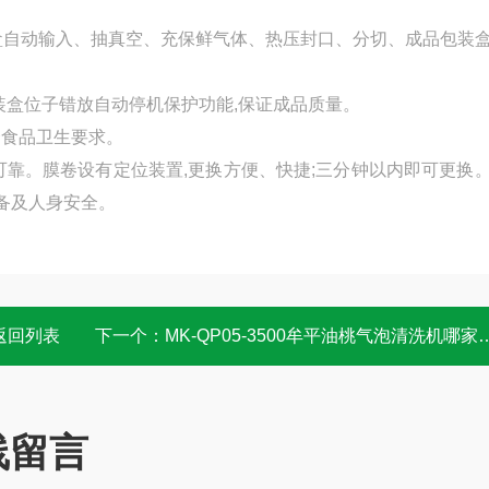
盒自动输入、抽真空、充保鲜气体、热压封口、分切、成品包装
装盒位子错放自动停机保护功能,保证成品质量。
合食品卫生要求。
可靠。膜卷设有定位装置,更换方便、快捷;三分钟以内即可更换
设备及人身安全。
返回列表
下一个：
MK-QP05-3500牟平油桃气泡清洗机哪家好 水果清洗机
线留言