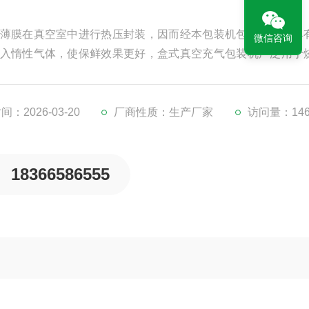
薄膜在真空室中进行热压封装，因而经本包装机包装的食品具
微信咨询
入惰性气体，使保鲜效果更好，盒式真空充气包装机广泛用于
、食用菌等各种快餐食品的真空包装、封口包装或真空充气包装
：2026-03-20
厂商性质：生产厂家
访问量：146
18366586555