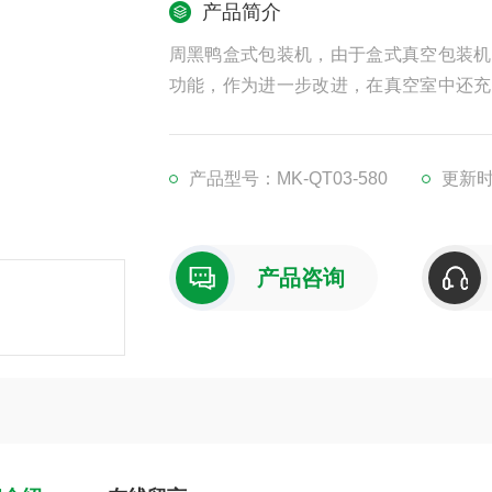
产品简介
周黑鸭盒式包装机，由于盒式真空包装机
功能，作为进一步改进，在真空室中还充
肉冻类、豆类制品、火腿、皮胆肠、酱菜
产品型号：MK-QT03-580
更新时间
产品咨询