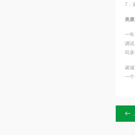
7：
美康
一年
调试
司承
诸城
一个