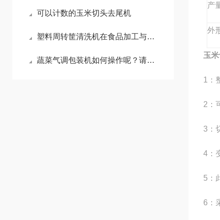
产
可以计数的玉米切头去尾机
外
塑料周转筐清洗机在食品加工与冷链物流中的卫生安全保障
玉米
蔬菜气调包装机如何操作呢？请看这里
1：
2：
3：
4：
5：
6：