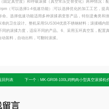
机（固定真空度）和呼吸滚揉（真空常压交替变化）两种情况：
rpm（可以选择1-4低速功能）;可以选择优化的加工工艺，提
寿命。选择低速功能适用多种滚揉易变形
产品
，特别是禽类和
标准的卫生设计。整机采用SUS304优质不锈钢材料；滚揉桶内
，不同的滚揉力度，适应不同的产品。6、采用玉环真空泵，配置
自动装料，自动出料，可翻转滚揉。
返回列表
下一个：
MK-GR08-100L鸡鸭肉小型真空滚揉机
线留言