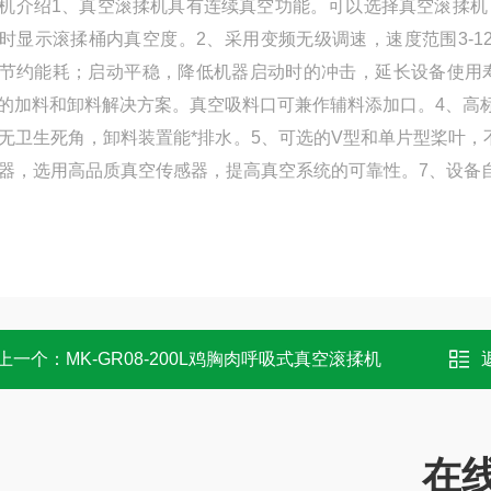
机介绍1、真空滚揉机具有连续真空功能。可以选择真空滚揉
时显示滚揉桶内真空度。2、采用变频无级调速，速度范围3-12
节约能耗；启动平稳，降低机器启动时的冲击，延长
设备
使用
*的加料和卸料解决方案。真空吸料口可兼作辅料添加口。4、
高
无卫生死角，卸料装置能*排水。5、可选的V型和单片型桨叶
器，选用高品质真空传感器，提高真空系统的可靠性。7、设备
上一个：
MK-GR08-200L鸡胸肉呼吸式真空滚揉机
在