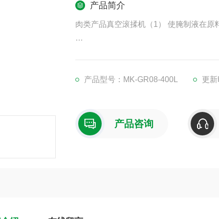
产品简介
肉类产品真空滚揉机（1） 使腌制液在原
（2） 增强肉的结合力，提高肉的弹性。
（3） 保证肉制品的切片性，后抽式真
产品型号：MK-GR08-400L
更新时
（4）增加保水性，提高出品率。
产品咨询
（5） 提高产品的柔嫩性和保持肉制品组
肉制品滚揉机可以选择真空滚揉（固定真