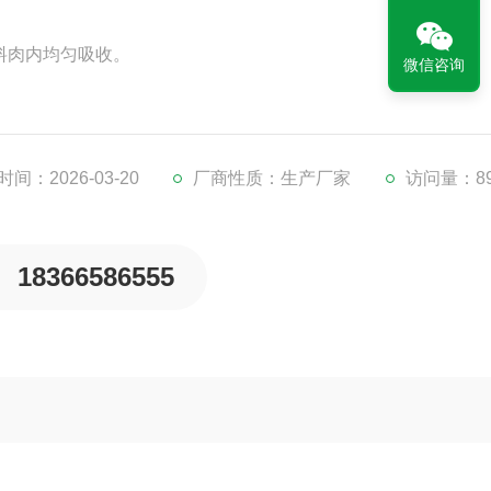
料肉内均匀吸收。
微信咨询
空滚揉机原理，防止切片时产生破碎裂口。
间：2026-03-20
厂商性质：生产厂家
访问量：89
18366586555
织结构稳定。
空度）和呼吸时滚揉（真空常压交替变换）两种滚揉方式