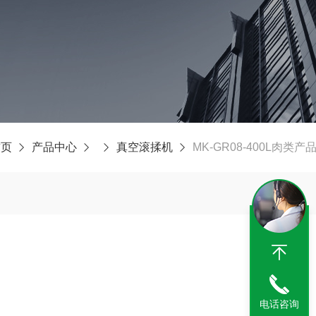
首页
产品中心
真空滚揉机
MK-GR08-400L肉类
电话咨询