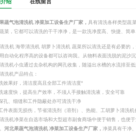
细介绍
在线留言
果蔬气泡清洗机 净菜加工设备生产厂家
，
具有清洗各样类型蔬
蔬菜，它都可以清洗的干干净净，是一款洗净度高、快捷、简单
清洗机 海带清洗机 胡萝卜清洗机 蔬菜所以清洗还是有必要
用自动化程序高的设备都可以咨询我。从物料表面洗脱的泥沙
清洗机小虫通过去杂机构的网孔收集，随溢出水槽的水流排至低
清洗机产品特点：
清洗效果好，清洁度高且全部工件清洁度*
清洗速度快，提高生产效率，不须人手接触清洗液，安全可靠
对深孔、细缝和工件隐蔽处亦可清洗干净
对工件表面无损伤，节省清洗剂（溶剂）、热能、工胡萝卜清洗机
清洗机净菜在自选市场和大型超市副食商场中便于销售，也便于
。
河北果蔬气泡清洗机 净菜加工设备生产厂家
，
净菜具有干净