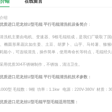
细介绍
在线留言
介绍
优质进口尼龙丝U型毛辊 平行
毛辊清洗机
设备简介
：
清洗机主要由电机、变速器、
9
根毛辊组成，是我们厂吸取了国
、椭圆形果蔬比如生姜、土豆、胡萝卜、山芋、马铃薯、猕猴
耗能小，可连续清洗，操作简单，使用寿命长等特点，毛辊经久
采用优质
304
不锈钢制作，不锈蚀，清洁卫生。
优质进口尼龙丝U型毛辊 平行
毛辊清洗机
技术参数
：
-1000型 毛辊数：9根 功率：1.1kw 电源：220V-380V 材质
优质进口尼龙丝U型毛辊平型毛辊
适用范围：