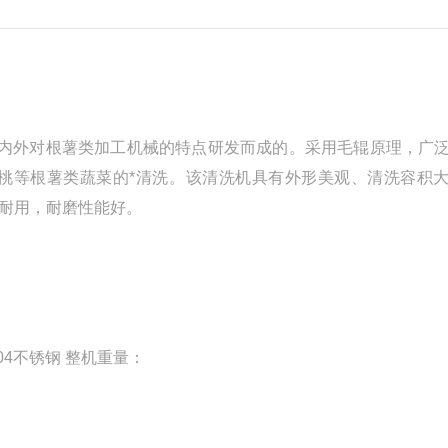
内外对根薯类加工机械的特点研发而成的。采用毛辊原理，广
桃等根薯类蔬菜的*清洗。该清洗机具有外形美观、清洗容积
耐用，耐磨性能好。
：304不锈钢 整机重量：