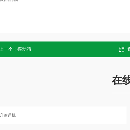
上一个：
振动筛
在