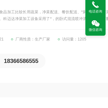
电话咨询
食品加工比较长用蔬菜，净菜配送、餐饮配送、*厨房加工中芽
。科迈达净菜加工设备采用了*，的卧式混流喷冲清洗技术配可
苗类蔬菜的清洗和去壳，在国内尚属*。
微信咨询
21
厂商性质：生产厂家
访问量：1205
18366586555