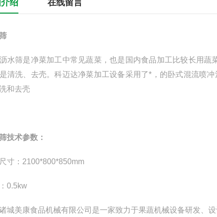
细介绍
在线留言
筛
沥水筛是净菜加工中常见蔬菜，也是国内食品加工比较长用蔬
是清洗、去壳。科迈达净菜加工设备采用了*，的卧式混流喷
洗和去壳
筛
技术参数：
寸：2100*800*850mm
0.5kw
诸城美康食品机械有限公司是一家致力于果蔬机械设备研发、设