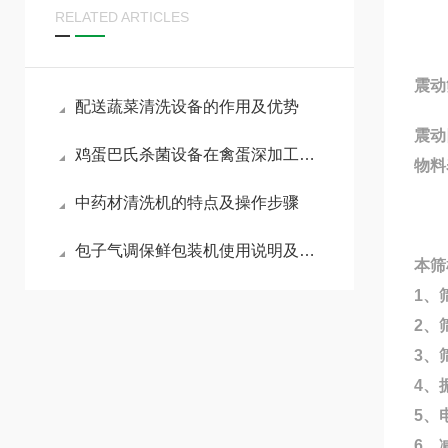
RELATED ARTICLES
震动
配送蔬菜清洗设备的作用及优势
震动
鸡蛋巴氏杀菌设备在禽蛋深加工产线中的布局与配套方案
物料
中药材清洗机的特点及操作步骤
包子气调保鲜包装机使用说明及注意事项
本筛
1、
2、
3、
4、
5、
6、