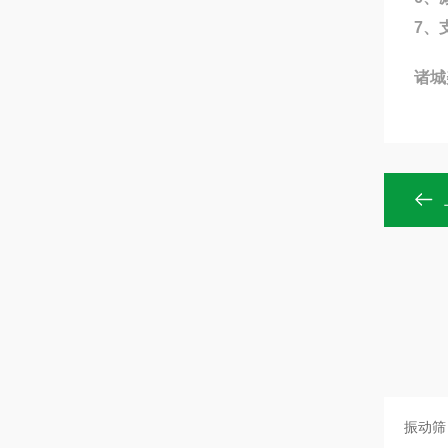
7、
诸城