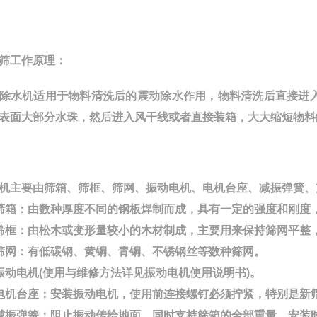
筛工作原理：
除水机适用于物料清洗后的震动除水作用，物料清洗后直接进入
表面大部分水珠，然后进入风干线或者直接装箱，大大缩短物料
机主要由筛箱、筛框、筛网、振动电机、电机台座、减振弹簧、
筛箱：由数种厚度不同的钢板焊制而成，具有一定的强度和刚度
筛框：由松木或变形量较小的木材制成，主要用来保持筛网平整
筛网：有低碳钢、黄铜、青铜、不锈钢丝等数种筛网。
振动电机(使用与维修方法详见振动电机使用说明书)。
电机台座：安装振动电机，使用前连接螺钉必须拧紧，特别是新
减振弹簧：阻止振动传给地面，同时支持筛箱的全部重量，安装