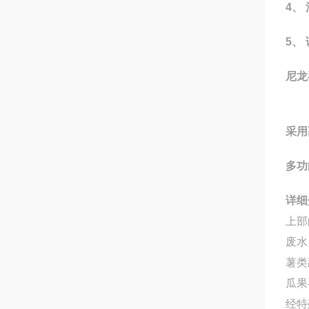
4、
5、
尼龙
采用
多功
详细
上部
废水
薯类
瓜果
经特