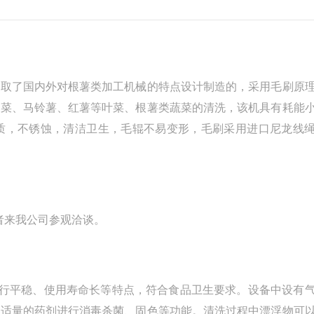
吸取了国内外对根薯类加工机械的特点设计制造的，采用毛刷原
芹菜、马铃薯、红薯等叶菜、根薯类蔬菜的清洗，该机具有耗能
质，不锈蚀，清洁卫生，毛辊不易变形，毛刷采用进口尼龙线
者来我公司参观洽谈。
，运行平稳、使用寿命长等特点，符合食品卫生要求。设备中设有
入适量的药剂进行消毒杀菌、固色等功能。清洗过程中漂浮物可