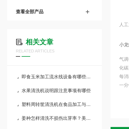
查看全部产品
人工
相关文章
小龙
RELATED ARTICLES
气调
化碳
每消
即食玉米加工流水线设备有哪些？诸城美康食品机械为您解答
一分
水果清洗机说明跟注意事项有哪些
塑料周转筐清洗机在食品加工与冷链物流中的卫生安全保障
姜种怎样清洗不损伤出芽率？美康姜种清洗机-可流水线作业