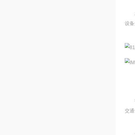
毛辊
设备
诸城
交通
本企