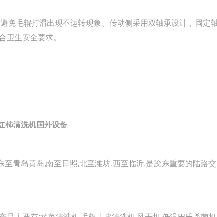
避免毛辊打滑出现不运转现象。传动侧采用双轴承设计，固定
合卫生安全要求。
西红柿清洗机国外设备
青岛黄岛,南至日照,北至潍坊,西至临沂,是胶东重要的陆路交
主要有:蔬菜清洗机,毛辊去皮清洗机,风干机,低温巴氏杀菌机