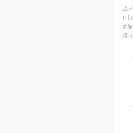
流水
部门
欢迎
愿与
设
1
供方
2