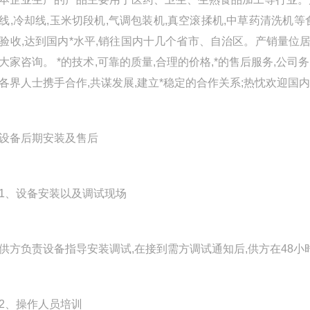
线,冷却线,玉米切段机,气调包装机,真空滚揉机,中草药清洗
验收,达到国内*水平,销往国内十几个省市、自治区。产销量位
大家咨询。 *的技术,可靠的质量,合理的价格,*的售后服务,公
各界人士携手合作,共谋发展,建立*稳定的合作关系;热忱欢迎国
备后期安装及售后
、设备安装以及调试现场
负责设备指导安装调试,在接到需方调试通知后,供方在48小
、操作人员培训