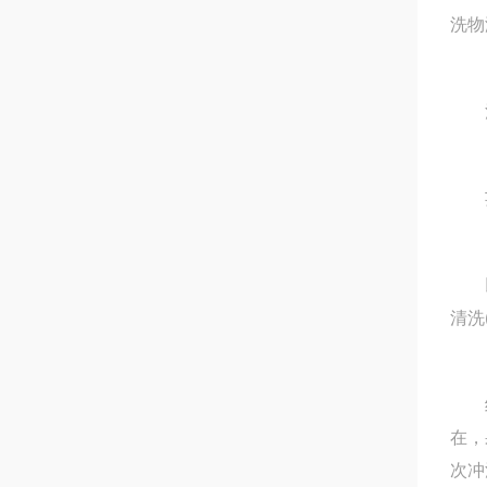
洗物
清
芸豆
以高
清洗
结构
在，
次冲