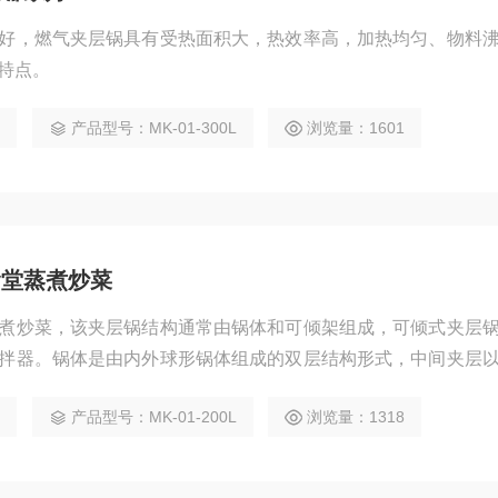
好，燃气夹层锅具有受热面积大，热效率高，加热均匀、物料
特点。
0
产品型号：MK-01-300L
浏览量：1601
食堂蒸煮炒菜
煮炒菜，该夹层锅结构通常由锅体和可倾架组成，可倾式夹层
拌器。锅体是由内外球形锅体组成的双层结构形式，中间夹层
倾式夹层锅型号，该热源也可选用电或燃气。
0
产品型号：MK-01-200L
浏览量：1318