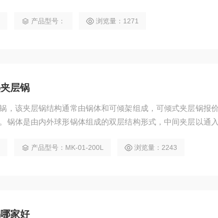
3
产品型号：
浏览量：1271
热夹层锅
锅，该夹层锅结构通常由锅体和可倾架组成，可倾式夹层锅报
。锅体是由内外球形锅体组成的双层结构形式，中间夹层以通
夹层锅型号，该热源也可选用电或燃气。
0
产品型号：MK-01-200L
浏览量：2243
锅哪家好