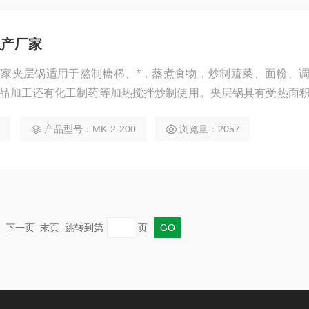
生产厂家
家夹层锅适用于熬制糖稀、*，蒸煮食物，炒制蔬菜、面粉、
品加工还有化工制药等加热搅拌炒制使用。夹层锅具有受热面
均匀、物料沸腾时间短。
9
产品型号：MK-2-200
浏览量：2057
一页 下一页 末页 跳转到第
页