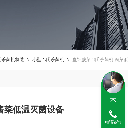
氏杀菌机制造
小型巴氏杀菌机
盘锦蕨菜巴氏杀菌机 酱菜
酱菜低温灭菌设备
电话咨询