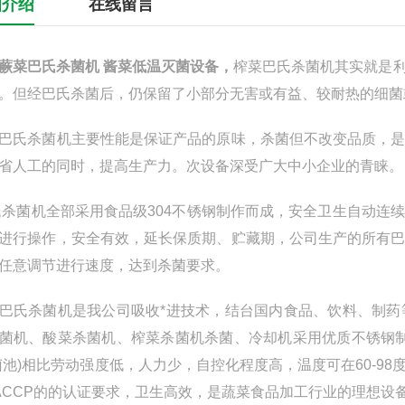
细介绍
在线留言
蕨菜巴氏杀菌机 酱菜低温灭菌设备
，
榨菜巴氏杀菌机其实就是
。但经巴氏杀菌后，仍保留了小部分无害或有益、较耐热的细菌
巴氏杀菌机主要性能是保证产品的原味，杀菌但不改变品质，
省人工的同时，提高生产力。次设备深受广大中小企业的青睐。
杀菌机全部采用食品级304不锈钢制作而成，安全卫生自动连
进行操作，安全有效，延长保质期、贮藏期，公司生产的所有
任意调节进行速度，达到杀菌要求。
巴氏杀菌机是我公司吸收*进技术，结台国内食品、饮料、制
菌机、酸菜杀菌机、榨菜杀菌机杀菌、冷却机采用优质不锈钢
菌池)相比劳动强度低，人力少，自控化程度高，温度可在60-9
HACCP的的认证要求，卫生高效，是蔬菜食品加工行业的理想设