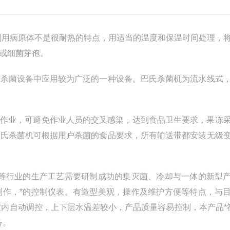
利用病原体不是很耐热的特点，用适当的温度和保温时间处理，
或细菌芽孢。
是杀菌设备中应用较为广泛的一种设备。巴氏杀菌机为流水线式
续作业，可避免作业人员的交叉感染，达到食品卫生要求，果冻
巴氏杀菌机可根据用户杀菌的食品要求，所有输送带都安装无级
药等行业的生产工艺需要研制成功的集灭菌、冷却与一体的新型
制作，*的控制仪表。有造型美观，操作及维护方便等特点，与
8度内自动调控，上下层水温差较小，产品质量容易控制，本产品*
备。