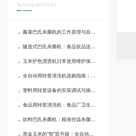
Technical ARTICLES
酱菜巴氏杀菌机的工作原理与自动化生产应用
隧道式巴氏杀菌机：食品饮品连续式杀菌工艺全解析
玉米护色漂烫机日常使用维护保养方法
全自动周转筐清洗机选购指南：核心参数与避坑要点全解析
塑料周转筐设备的安装调试与操作指南
食品周转筐清洗机：食品厂卫生清洗解决方案
饮料巴氏杀菌机：精准控温杀菌，锁住饮品风味与安全
黑金玉米的“智”造升级：全自动黑玉米切段机助力特色农产品精深加工