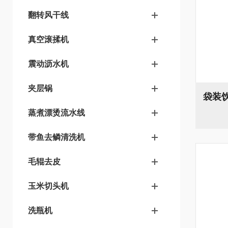
翻转风干线
真空滚揉机
震动沥水机
夹层锅
蒸煮漂烫流水线
带鱼去鳞清洗机
毛辊去皮
玉米切头机
洗瓶机