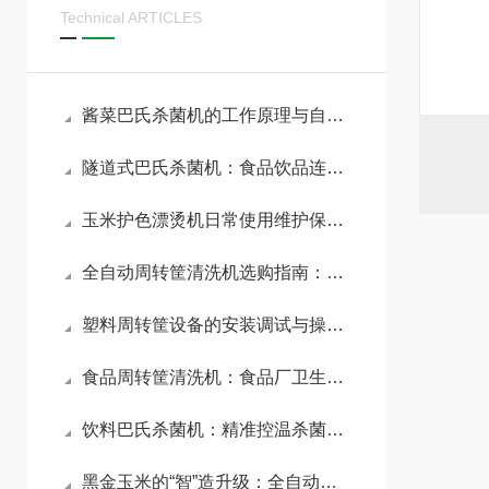
Technical ARTICLES
酱菜巴氏杀菌机的工作原理与自动化生产应用
隧道式巴氏杀菌机：食品饮品连续式杀菌工艺全解析
玉米护色漂烫机日常使用维护保养方法
全自动周转筐清洗机选购指南：核心参数与避坑要点全解析
塑料周转筐设备的安装调试与操作指南
食品周转筐清洗机：食品厂卫生清洗解决方案
饮料巴氏杀菌机：精准控温杀菌，锁住饮品风味与安全
黑金玉米的“智”造升级：全自动黑玉米切段机助力特色农产品精深加工